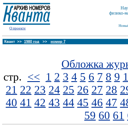
Нау
физико-м
Новы
О проекте
Квант >>
1980 год
>>
номер 7
Обложка жур
стp.
<<
1
2
3
4
5
6
7
8
9
21
22
23
24
25
26
27
28
2
40
41
42
43
44
45
46
47
4
59
60
61