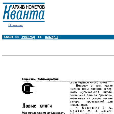
О проекте
Квант >>
1980 год
>>
номер 7