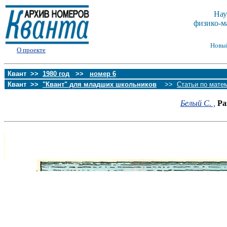
Нау
физико-м
Новы
О проекте
Квант >>
1980 год
>>
номер 6
Квант >>
"Квант" для младших школьников
>>
Статьи по мате
Белый С. ,
Ра