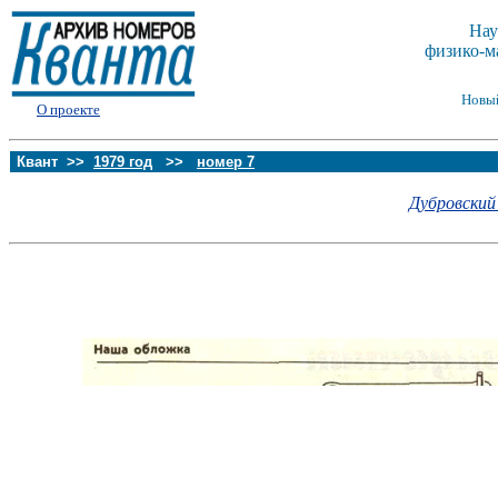
Нау
физико-м
Новы
О проекте
Квант >>
1979 год
>>
номер 7
Дубровский 