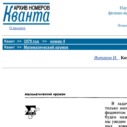
Нау
физико-м
Новы
О проекте
Квант >>
1979 год
>>
номер 4
Квант >>
Математический кружок
Янтаров И. ,
Ко