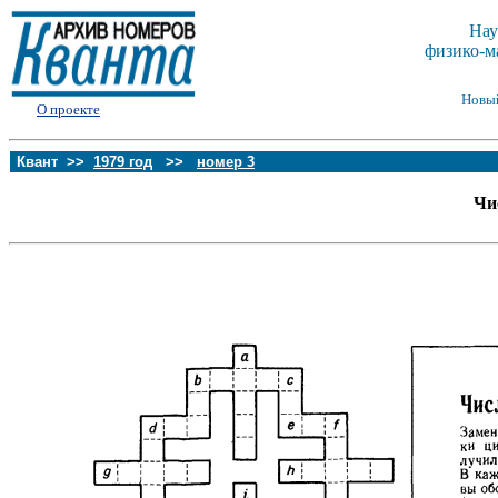
Нау
физико-м
Новы
О проекте
Квант >>
1979 год
>>
номер 3
Чи