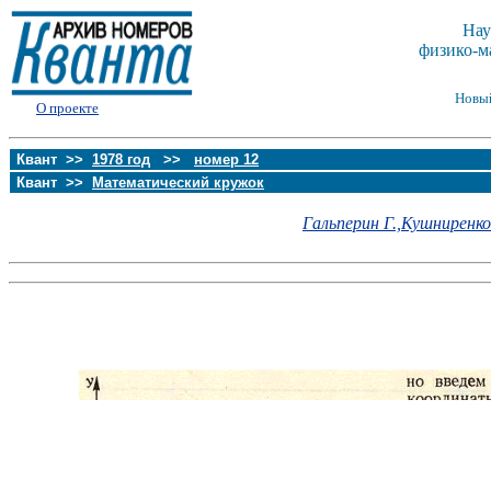
Нау
физико-м
Новы
О проекте
Квант >>
1978 год
>>
номер 12
Квант >>
Математический кружок
Гальперин Г.,
Кушниренко 