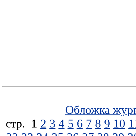
Обложка жур
стp.
1
2
3
4
5
6
7
8
9
10
1