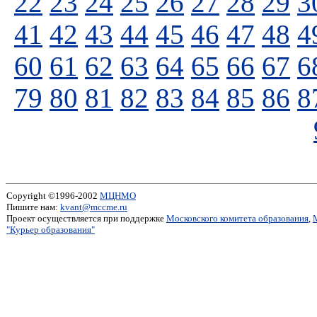
22
23
24
25
26
27
28
29
3
41
42
43
44
45
46
47
48
4
60
61
62
63
64
65
66
67
6
79
80
81
82
83
84
85
86
8
Copyright ©1996-2002
МЦНМО
Пишите нам:
kvant@mccme.ru
Проект осуществляется при поддержке
Московского комитета образования
,
"Курьер образования"