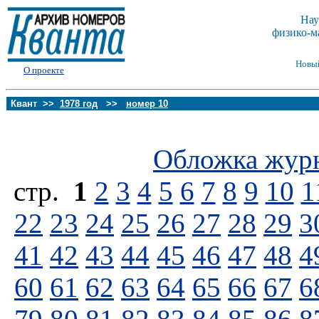
Нау
физико-м
Новы
О проекте
Квант >>
1978 год
>>
номер 10
Обложка жур
стp.
1
2
3
4
5
6
7
8
9
10
1
22
23
24
25
26
27
28
29
3
41
42
43
44
45
46
47
48
4
60
61
62
63
64
65
66
67
6