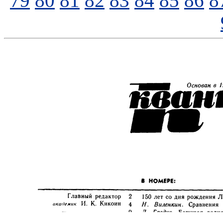
79
80
81
82
83
84
85
86
8