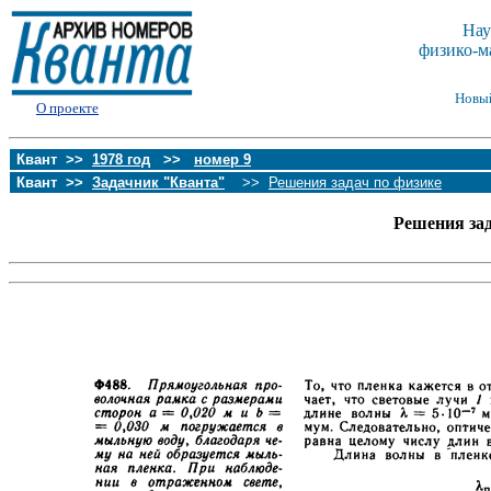
Нау
физико-м
Новы
О проекте
Квант >>
1978 год
>>
номер 9
Квант >>
Задачник "Кванта"
>>
Решения задач по физике
Решения за