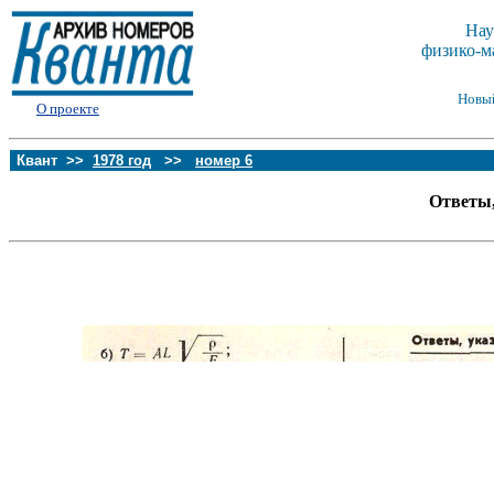
Нау
физико-м
Новы
О проекте
Квант >>
1978 год
>>
номер 6
Ответы,