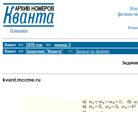
Нау
физико-м
Новы
О проекте
Квант >>
1978 год
>>
номер 3
Квант >>
Задачник "Кванта"
>>
Задачи по физике
Задачн