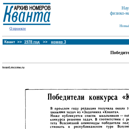
Нау
физико-м
Новы
О проекте
Квант >>
1978 год
>>
номер 3
Победит