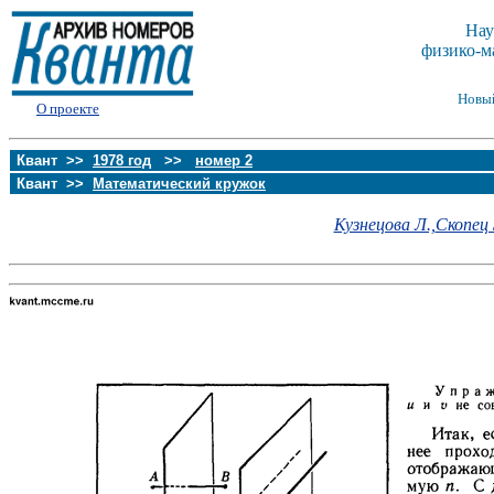
Нау
физико-м
Новы
О проекте
Квант >>
1978 год
>>
номер 2
Квант >>
Математический кружок
Кузнецова Л.,
Скопец З