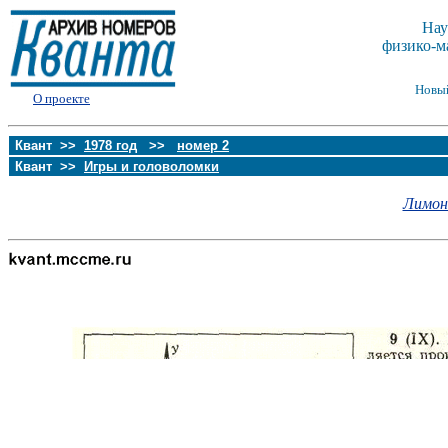
Нау
физико-м
Новы
О проекте
Квант >>
1978 год
>>
номер 2
Квант >>
Игры и головоломки
Лимоно