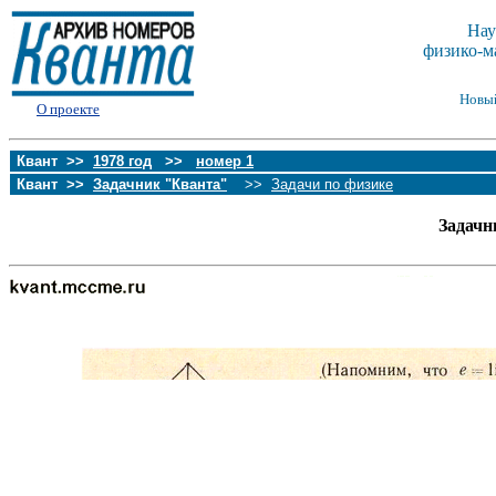
Нау
физико-м
Новы
О проекте
Квант >>
1978 год
>>
номер 1
Квант >>
Задачник "Кванта"
>>
Задачи по физике
Задачн