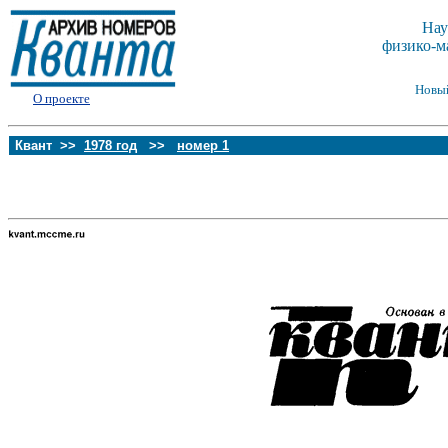
Нау
физико-м
Новы
О проекте
Квант >>
1978 год
>>
номер 1