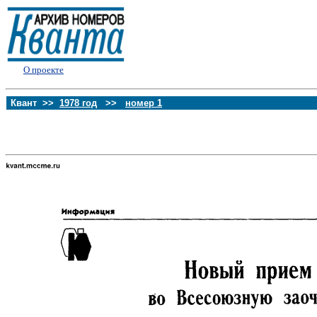
О проекте
Квант >>
1978 год
>>
номер 1