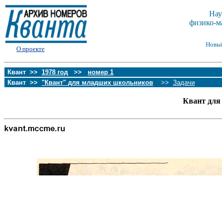
Нау
физико-м
Новы
О проекте
Квант >>
1978 год
>>
номер 1
Квант >>
"Квант" для младших школьников
>>
Задачи
Квант для