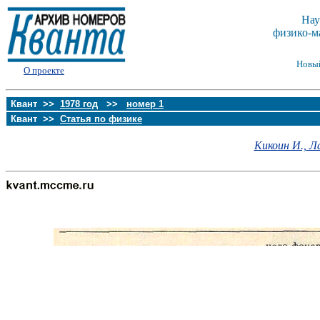
Нау
физико-м
Новы
О проекте
Квант >>
1978 год
>>
номер 1
Квант >>
Статья по физике
Кикоин И.,
Ла