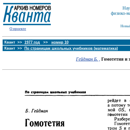
Нау
физико-м
Новы
О проекте
Квант >>
1977 год
>>
номер 10
Квант >>
По страницам школьных учебников (математика)
Гейдман Б. ,
Гомотетия и 