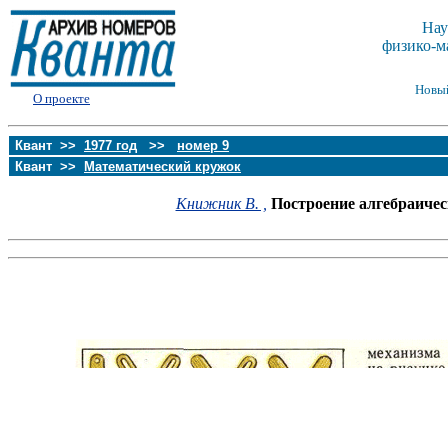
Нау
физико-м
Новы
О проекте
Квант >>
1977 год
>>
номер 9
Квант >>
Математический кружок
Книжник В. ,
Построение алгебраиче