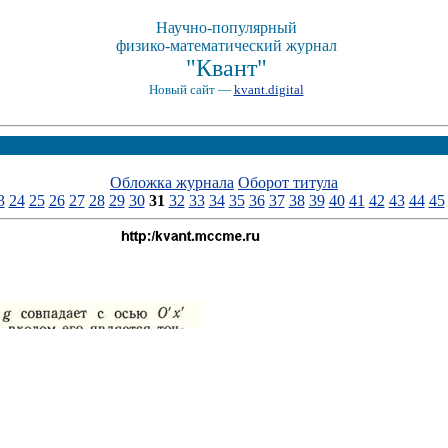
Научно-популярный
физико-математический журнал
"Квант"
Новый сайт —
kvant.digital
Обложка журнала
Оборот титула
3
24
25
26
27
28
29
30
31
32
33
34
35
36
37
38
39
40
41
42
43
44
45