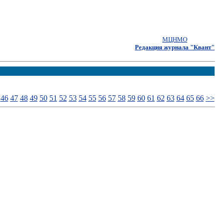
МЦНМО
Редакция журнала "Квант"
46
47
48
49
50
51
52
53
54
55
56
57
58
59
60
61
62
63
64
65
66
>>