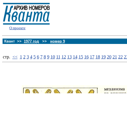
О проекте
Квант >>
1977 год
>>
номер 9
стp.
<<
1
2
3
4
5
6
7
8
9
10
11
12
13
14
15
16
17
18
19
20
21
22
2