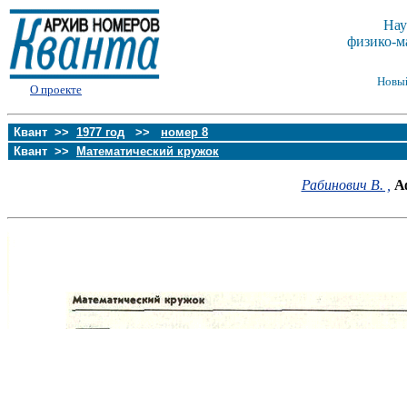
Нау
физико-м
Новы
О проекте
Квант >>
1977 год
>>
номер 8
Квант >>
Математический кружок
Рабинович В. ,
А