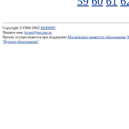
59
60
61
6
Copyright ©1996-2002
МЦНМО
Пишите нам:
kvant@mccme.ru
Проект осуществляется при поддержке
Московского комитета образования
,
"Курьер образования"