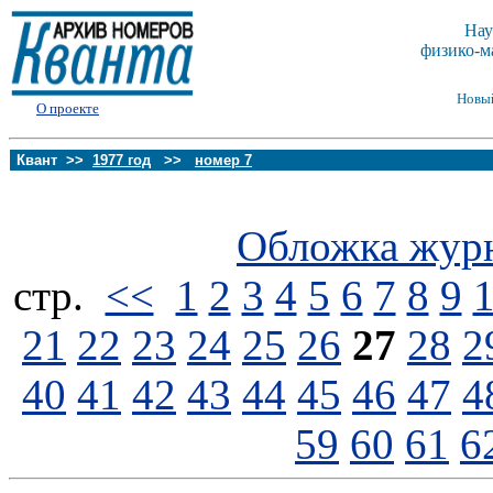
Нау
физико-м
Новы
О проекте
Квант >>
1977 год
>>
номер 7
Обложка жур
стp.
<<
1
2
3
4
5
6
7
8
9
21
22
23
24
25
26
27
28
2
40
41
42
43
44
45
46
47
4
59
60
61
6