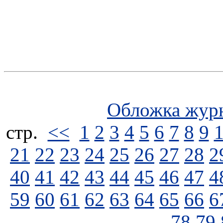
Обложка жур
стp.
<<
1
2
3
4
5
6
7
8
9
21
22
23
24
25
26
27
28
2
40
41
42
43
44
45
46
47
4
59
60
61
62
63
64
65
66
6
78
79