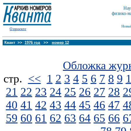
Нау
физико-м
Новы
О проекте
Квант >>
1976 год
>>
номер 12
Обложка жур
стp.
<<
1
2
3
4
5
6
7
8
9
21
22
23
24
25
26
27
28
2
40
41
42
43
44
45
46
47
4
59
60
61
62
63
64
65
66
6