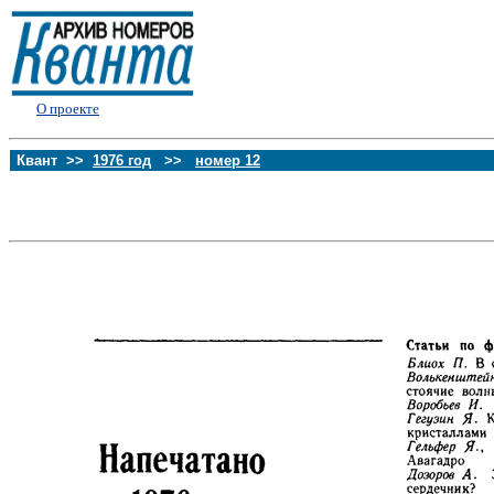
О проекте
Квант >>
1976 год
>>
номер 12