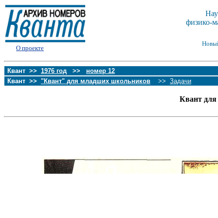
Нау
физико-м
Новы
О проекте
Квант >>
1976 год
>>
номер 12
Квант >>
"Квант" для младших школьников
>>
Задачи
Квант для