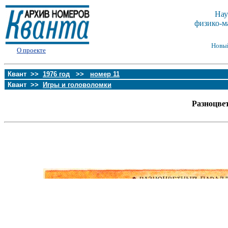
Нау
физико-м
Новы
О проекте
Квант >>
1976 год
>>
номер 11
Квант >>
Игры и головоломки
Разноцве