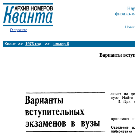
Нау
физико-м
Новы
О проекте
Квант >>
1976 год
>>
номер 6
Варианты вступ