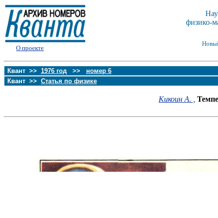
Нау
физико-м
Новы
О проекте
Квант >>
1976 год
>>
номер 6
Квант >>
Статья по физике
Кикоин А. ,
Темпе