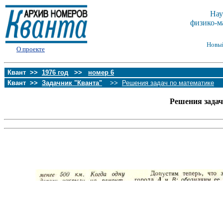
Нау
физико-м
Новы
О проекте
Квант >>
1976 год
>>
номер 6
Квант >>
Задачник "Кванта"
>>
Решения задач по математике
Решения зада