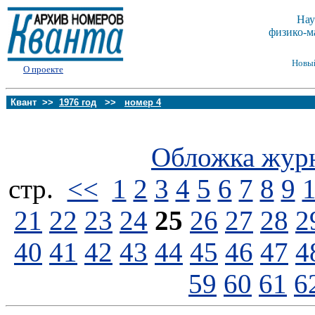
Нау
физико-м
Новы
О проекте
Квант >>
1976 год
>>
номер 4
Обложка жур
стp.
<<
1
2
3
4
5
6
7
8
9
21
22
23
24
25
26
27
28
2
40
41
42
43
44
45
46
47
4
59
60
61
6