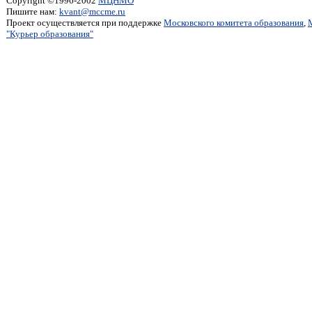
Copyright ©1996-2002
МЦНМО
Пишите нам:
kvant@mccme.ru
Проект осуществляется при поддержке
Московского комитета образования
,
"Курьер образования"