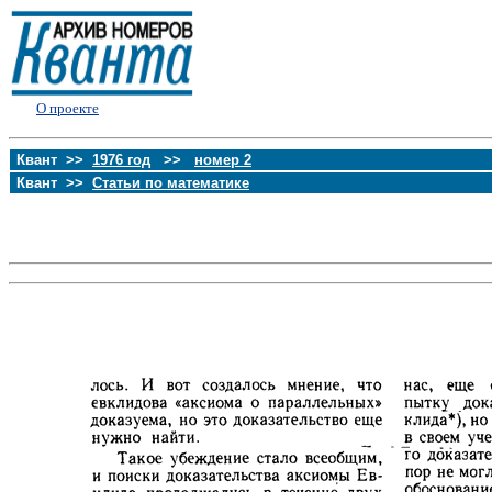
О проекте
Квант >>
1976 год
>>
номер 2
Квант >>
Статьи по математике