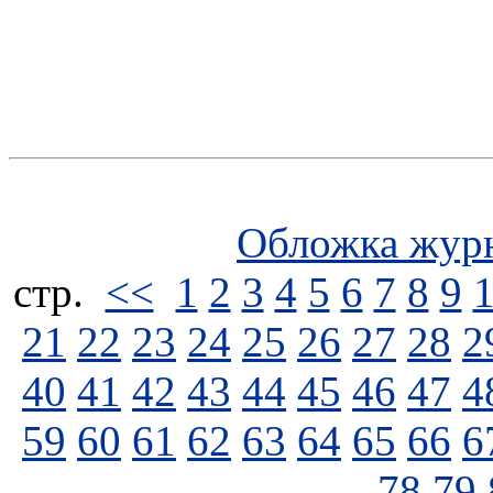
Обложка жур
стp.
<<
1
2
3
4
5
6
7
8
9
21
22
23
24
25
26
27
28
2
40
41
42
43
44
45
46
47
4
59
60
61
62
63
64
65
66
6
78
79