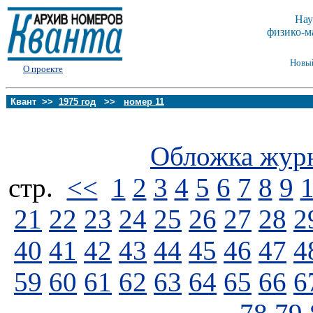
Нау
физико-м
Новы
О проекте
Квант >>
1975 год
>>
номер 11
Обложка жур
стp.
<<
1
2
3
4
5
6
7
8
9
21
22
23
24
25
26
27
28
2
40
41
42
43
44
45
46
47
4
59
60
61
62
63
64
65
66
6