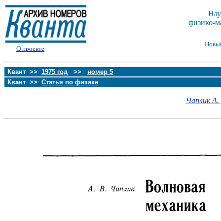
Нау
физико-м
Новы
О проекте
Квант >>
1975 год
>>
номер 5
Квант >>
Статья по физике
Чаплик А. 