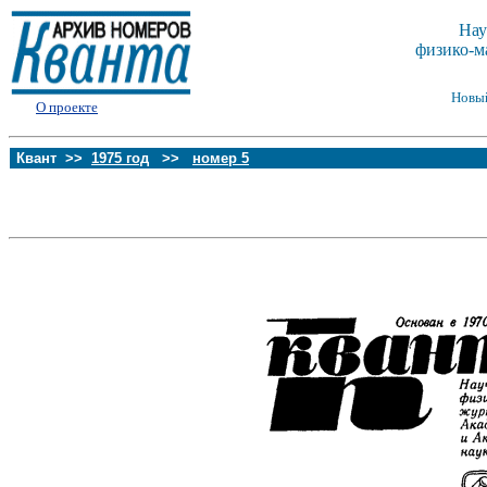
Нау
физико-м
Новы
О проекте
Квант >>
1975 год
>>
номер 5