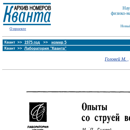
Нау
физико-м
Новы
О проекте
Квант >>
1975 год
>>
номер 5
Квант >>
Лаборатория "Кванта"
Головей М. ,