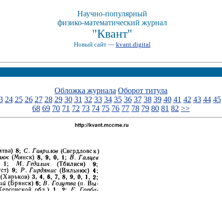
Научно-популярный
физико-математический журнал
"Квант"
Новый сайт —
kvant.digital
Обложка журнала
Оборот титула
3
24
25
26
27
28
29
30
31
32
33
34
35
36
37
38
39
40
41
42
43
44
45
68
69
70
71
72
73
74
75
76
77
78
79
80
81
82
>>