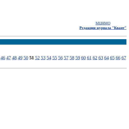
МЦНМО
Редакция журнала "Квант"
46
47
48
49
50
51
52
53
54
55
56
57
58
59
60
61
62
63
64
65
66
67