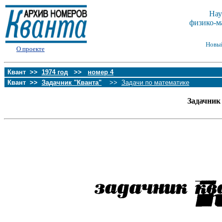
Нау
физико-м
Новы
О проекте
Квант >>
1974 год
>>
номер 4
Квант >>
Задачник "Кванта"
>>
Задачи по математике
Задачник