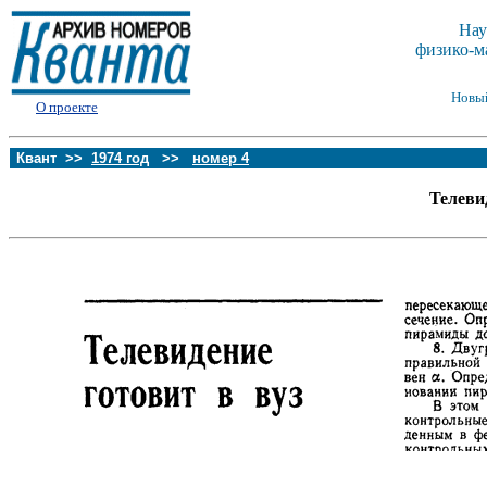
Нау
физико-м
Новы
О проекте
Квант >>
1974 год
>>
номер 4
Телевид