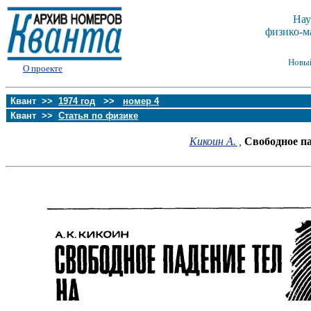
Нау
физико-м
Новы
О проекте
Квант >>
1974 год
>>
номер 4
Квант >>
Статья по физике
Кикоин А. ,
Свободное п