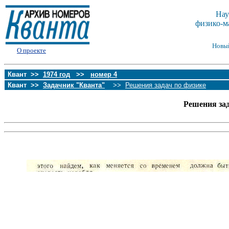
Нау
физико-м
Новы
О проекте
Квант >>
1974 год
>>
номер 4
Квант >>
Задачник "Кванта"
>>
Решения задач по физике
Решения за