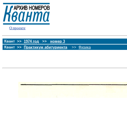
О проекте
Квант >>
1974 год
>>
номер 3
Квант >>
Практикум абитуриента
>>
Физика