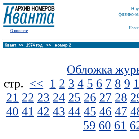
Нау
физико-м
Новы
О проекте
Квант >>
1974 год
>>
номер 2
Обложка жур
стp.
<<
1
2
3
4
5
6
7
8
9
21
22
23
24
25
26
27
28
2
40
41
42
43
44
45
46
47
4
59
60
61
6