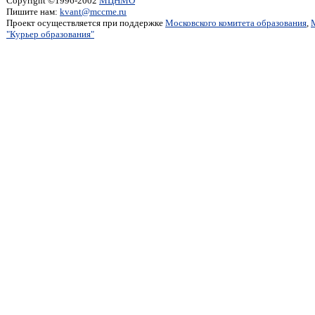
Copyright ©1996-2002
МЦНМО
Пишите нам:
kvant@mccme.ru
Проект осуществляется при поддержке
Московского комитета образования
,
"Курьер образования"