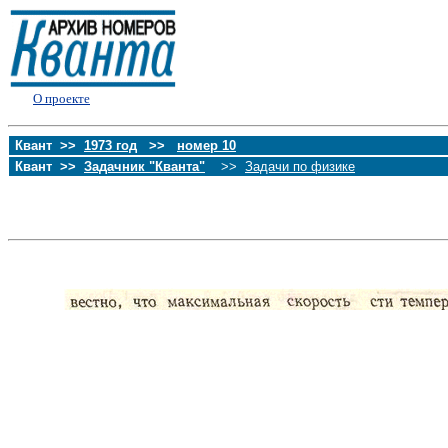
О проекте
Квант >>
1973 год
>>
номер 10
Квант >>
Задачник "Кванта"
>>
Задачи по физике