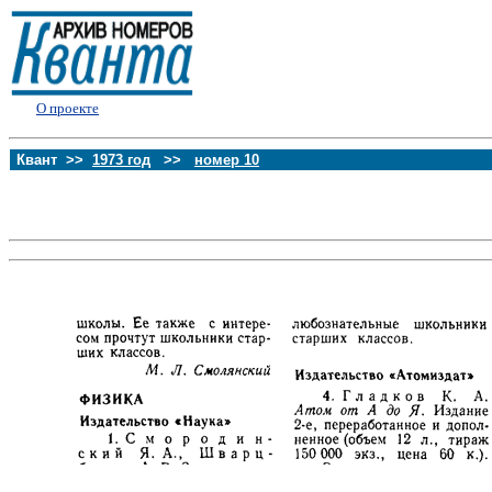
О проекте
Квант >>
1973 год
>>
номер 10