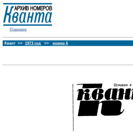
О проекте
Квант >>
1973 год
>>
номер 6