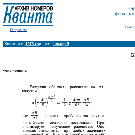
Нау
физико-м
Новы
О проекте
Квант >>
1973 год
>>
номер 5
К