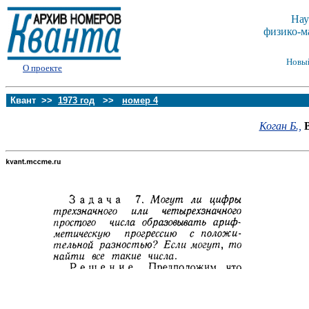
Нау
физико-м
Новы
О проекте
Квант >>
1973 год
>>
номер 4
Коган Б.,