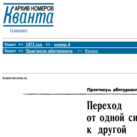
О проекте
Квант >>
1973 год
>>
номер 4
Квант >>
Практикум абитуриента
>>
Физика